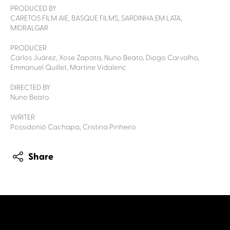
PRODUCED BY
CARETOS FILM AIE, BASQUE FILMS, SARDINHA EM LATA,
MIDRALGAR
PRODUCER
Carlos Juárez, Xose Zapata, Nuno Beato, Diogo Carvalho,
Emmanuel Quillet, Martine Vidalenc
DIRECTED BY
Nuno Beato
WRITER
Possidonió Cachapa, Cristina Pinheiro
Share