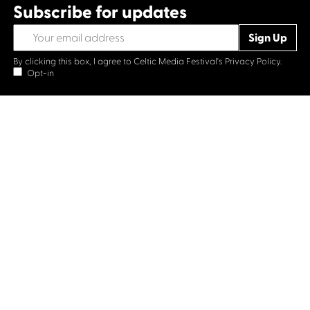
Subscribe for updates
By clicking this box, I agree to Celtic Media Festival's
Privacy Policy.
Opt-in
Contact us
Celtic Media Festival
Suite 535, Baltic Chambers, 50 Wellington Street Glasgow
G2 6HJ
+44 (0)1414064570
info@celticmediafestival.co.uk
Connect with us