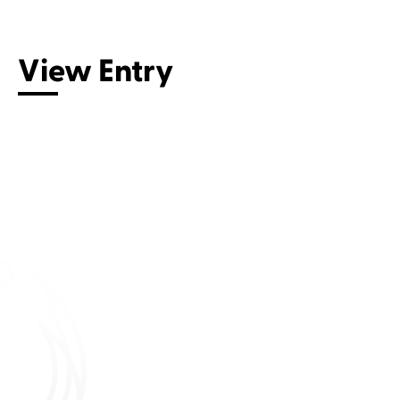
Connect with us
View Entry